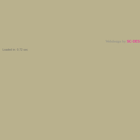
Webdesign by
SC-DESI
Loaded in: 0.72 sec