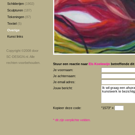
Schilderijen
(1902)
Sculpturen
(187)
Tekeningen
(87)
Textiel
(5)
Overige
Kunst links
Copyright ©2008 door
SC-DESIGN.nl
. Alle
rechten voorbehouden.
Stuur een reactie naar
Els Koelewijn
betreffende dit
Je voornaam:
Je achternaam:
Je email adres:
Jouw bericht:
Kopieer deze code:
"1573" »
*
dit zijn verplichte velden.