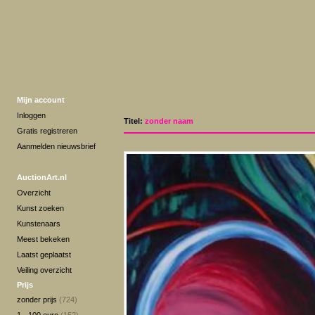
Mijn account
Inloggen
Titel:
zonder naam
Gratis registreren
Aanmelden nieuwsbrief
AuctionArt.nl
Overzicht
Kunst zoeken
Kunstenaars
Meest bekeken
Laatst geplaatst
Veiling overzicht
Prijs
zonder prijs
(724)