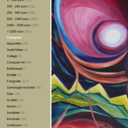
1 - 100 euro
(152)
100 - 250 euro
(432)
250 - 500 euro
(436)
500 - 1000 euro
(398)
1000 - 1500 euro
(147)
> 1500 euro
(251)
Categorie
Aquarellen
(10)
Audio/Video
(0)
Collage
(3)
Computer Art
(65)
Edelmetaal
(7)
Emaille
(5)
Fotografie
(112)
Gemengde techniek
(91)
Glas
(15)
Grafiek
(22)
Ikonen
(0)
Installatie
(5)
Keramiek
(10)
Lichtkunst
(10)