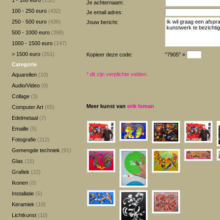
1 - 100 euro
(152)
Je achternaam:
100 - 250 euro
(432)
Je email adres:
250 - 500 euro
(436)
Jouw bericht:
500 - 1000 euro
(398)
1000 - 1500 euro
(147)
> 1500 euro
(251)
Kopieer deze code:
"7905" »
Categorie
*
dit zijn verplichte velden.
Aquarellen
(10)
Audio/Video
(0)
Collage
(3)
Meer kunst van
erik loman
Computer Art
(65)
Edelmetaal
(7)
Emaille
(5)
Fotografie
(112)
Gemengde techniek
(91)
Glas
(15)
Grafiek
(22)
Ikonen
(0)
Installatie
(5)
Keramiek
(10)
Lichtkunst
(10)