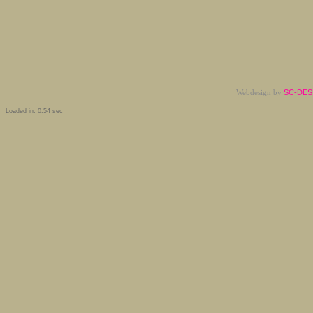
Webdesign by
SC-DESI
Loaded in: 0.54 sec