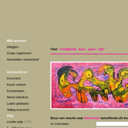
Mijn account
Inloggen
Titel:
"vrolijkheid - kent - geen - tijd"
Gratis registreren
Aanmelden nieuwsbrief
AuctionArt.nl
Overzicht
Kunst zoeken
Kunstenaars
Meest bekeken
Laatst geplaatst
Veiling overzicht
Prijs
Stuur een reactie naar
erik loman
betreffende dit ku
zonder prijs
(724)
Je voornaam: