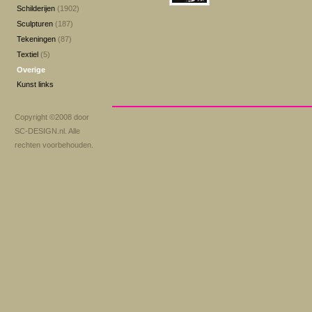
Schilderijen
(1902)
Sculpturen
(187)
Tekeningen
(87)
Textiel
(5)
Overige
Kunst links
Copyright ©2008 door
SC-DESIGN.nl
. Alle
rechten voorbehouden.