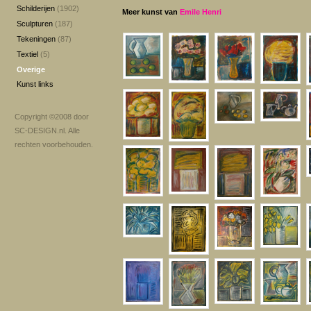
Schilderijen
(1902)
Meer kunst van
Emile Henri
Sculpturen
(187)
Tekeningen
(87)
Textiel
(5)
Overige
Kunst links
Copyright ©2008 door
SC-DESIGN.nl
. Alle
rechten voorbehouden.