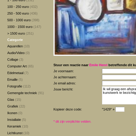
1 - 100 euro
(152)
100 - 250 euro
(432)
250 - 500 euro
(436)
500 - 1000 euro
(398)
1000 - 1500 euro
(147)
> 1500 euro
(251)
Categorie
Aquarellen
(10)
Audio/Video
(0)
Collage
(3)
Stuur een reactie naar
Emile Henri
betreffende dit k
Computer Art
(65)
Je voornaam:
Edelmetaal
(7)
Je achternaam:
Emaille
(5)
Je email adres:
Fotografie
(112)
Jouw bericht:
Gemengde techniek
(91)
Glas
(15)
Grafiek
(22)
Kopieer deze code:
"1429" »
Ikonen
(0)
Installatie
(5)
*
dit zijn verplichte velden.
Keramiek
(10)
Lichtkunst
(10)