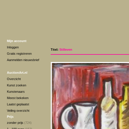
Mijn account
Inloggen
Titel:
Stilleven
Gratis registreren
Aanmelden nieuwsbrief
AuctionArt.nl
Overzicht
Kunst zoeken
Kunstenaars
Meest bekeken
Laatst geplaatst
Veiling overzicht
Prijs
zonder prijs
(724)