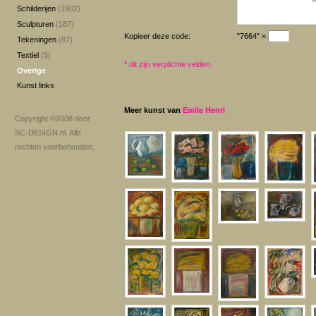
Schilderijen
(1902)
Sculpturen
(187)
Kopieer deze code:
"7664" »
Tekeningen
(87)
Textiel
(5)
*
dit zijn verplichte velden.
Overige
Kunst links
Meer kunst van
Emile Henri
Copyright ©2008 door
SC-DESIGN.nl
. Alle
rechten voorbehouden.