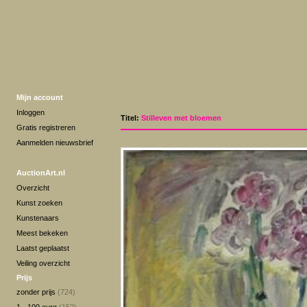
Mijn account
Inloggen
Titel:
Stilleven met bloemen
Gratis registreren
Aanmelden nieuwsbrief
AuctionArt.nl
Overzicht
Kunst zoeken
Kunstenaars
Meest bekeken
Laatst geplaatst
Veiling overzicht
Prijs
zonder prijs
(724)