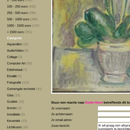
1 - 100 euro
(152)
100 - 250 euro
(432)
250 - 500 euro
(436)
500 - 1000 euro
(398)
1000 - 1500 euro
(147)
> 1500 euro
(251)
Categorie
Aquarellen
(10)
Audio/Video
(0)
Collage
(3)
Computer Art
(65)
Edelmetaal
(7)
Emaille
(5)
Fotografie
(112)
Gemengde techniek
(91)
Glas
(15)
Grafiek
(22)
Stuur een reactie naar
Emile Henri
betreffende dit k
Ikonen
(0)
Je voornaam:
Je achternaam:
Installatie
(5)
Je email adres:
Keramiek
(10)
Jouw bericht:
Lichtkunst
(10)