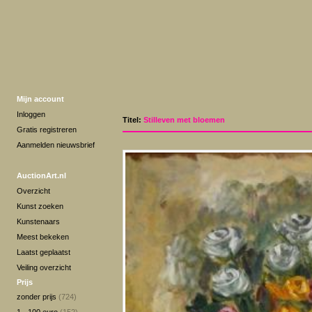
Mijn account
Inloggen
Titel:
Stilleven met bloemen
Gratis registreren
Aanmelden nieuwsbrief
AuctionArt.nl
Overzicht
Kunst zoeken
Kunstenaars
Meest bekeken
Laatst geplaatst
Veiling overzicht
Prijs
zonder prijs
(724)