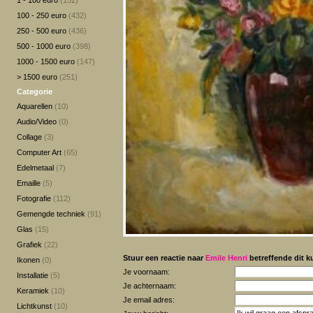
1 - 100 euro
(152)
100 - 250 euro
(432)
250 - 500 euro
(436)
500 - 1000 euro
(398)
1000 - 1500 euro
(147)
> 1500 euro
(251)
Categorie
Aquarellen
(10)
Audio/Video
(0)
Collage
(3)
Computer Art
(65)
Edelmetaal
(7)
Emaille
(5)
Fotografie
(112)
Gemengde techniek
(91)
Glas
(15)
Grafiek
(22)
Stuur een reactie naar
Emile Henri
betreffende dit k
Ikonen
(0)
Je voornaam:
Installatie
(5)
Je achternaam:
Keramiek
(10)
Je email adres:
Lichtkunst
(10)