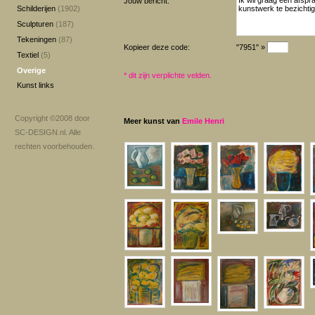
Jouw bericht:
Schilderijen
(1902)
Sculpturen
(187)
Tekeningen
(87)
Kopieer deze code:
"7951" »
Textiel
(5)
Overige
*
dit zijn verplichte velden.
Kunst links
Copyright ©2008 door
Meer kunst van
Emile Henri
SC-DESIGN.nl
. Alle
rechten voorbehouden.