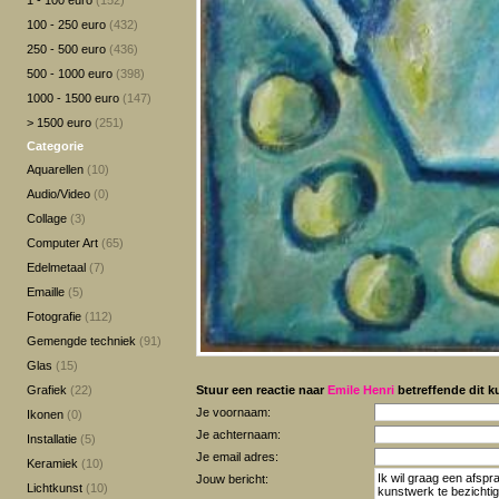
1 - 100 euro
(152)
100 - 250 euro
(432)
250 - 500 euro
(436)
500 - 1000 euro
(398)
1000 - 1500 euro
(147)
> 1500 euro
(251)
Categorie
Aquarellen
(10)
Audio/Video
(0)
Collage
(3)
Computer Art
(65)
Edelmetaal
(7)
Emaille
(5)
Fotografie
(112)
Gemengde techniek
(91)
Glas
(15)
Grafiek
(22)
Stuur een reactie naar
Emile Henri
betreffende dit k
Je voornaam:
Ikonen
(0)
Je achternaam:
Installatie
(5)
Je email adres:
Keramiek
(10)
Jouw bericht:
Lichtkunst
(10)