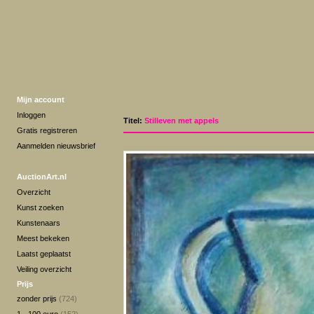
Mijn account
Inloggen
Titel:
Stilleven met appels
Gratis registreren
Aanmelden nieuwsbrief
AuctionArt.nl
Overzicht
Kunst zoeken
Kunstenaars
Meest bekeken
Laatst geplaatst
Veiling overzicht
Prijs
zonder prijs
(724)