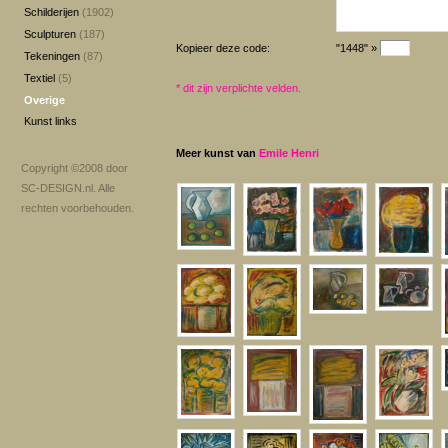
Schilderijen
(1902)
Sculpturen
(187)
Kopieer deze code:
"1448" »
Tekeningen
(87)
Textiel
(5)
*
dit zijn verplichte velden.
Overige
Kunst links
Meer kunst van
Emile Henri
Copyright ©2008 door
SC-DESIGN.nl
. Alle
rechten voorbehouden.