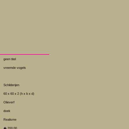
geen titel
vreemde vogels
Schilderijen
60 x 60 x 2 (h x b x d)
Olieverf
doek
Realisme
� 200.00