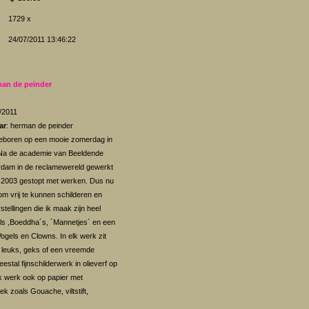
1729 x
24/07/2011 13:46:22
an de peinder
7/2011
ar
: herman de peinder
eboren op een mooie zomerdag in
 Na de academie van Beeldende
rdam in de reclamewereld gewerkt
In 2003 gestopt met werken. Dus nu
om vrij te kunnen schilderen en
tellingen die ik maak zijn heel
als ,Boeddha´s, ´Mannetjes´ en een
ogels en Clowns. In elk werk zit
, leuks, geks of een vreemde
estal fijnschilderwerk in olieverf op
Ik werk ook op papier met
k zoals Gouache, viltstift,