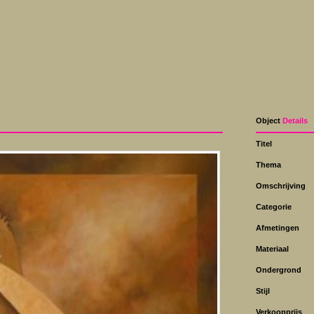
Object
Details
Titel
Thema
Omschrijving
Categorie
Afmetingen
Materiaal
Ondergrond
Stijl
Verkoopprijs