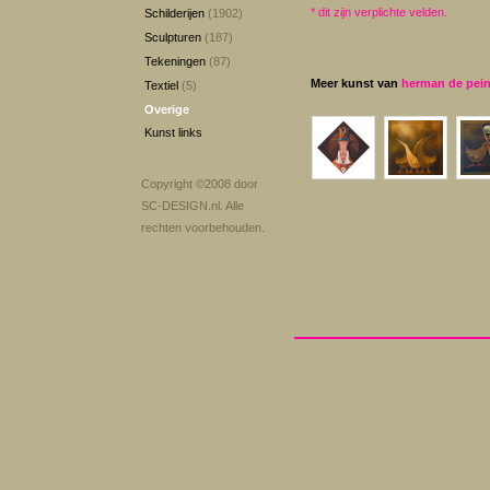
*
dit zijn verplichte velden.
Schilderijen
(1902)
Sculpturen
(187)
Tekeningen
(87)
Meer kunst van
herman de pei
Textiel
(5)
Overige
Kunst links
Copyright ©2008 door
SC-DESIGN.nl
. Alle
rechten voorbehouden.