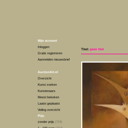
Mijn account
Inloggen
Titel:
geen titel
Gratis registreren
Aanmelden nieuwsbrief
AuctionArt.nl
Overzicht
Kunst zoeken
Kunstenaars
Meest bekeken
Laatst geplaatst
Veiling overzicht
Prijs
zonder prijs
(724)