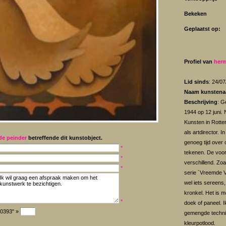
Bekeken
Geplaatst op:
Profiel van
herm
Lid sinds
: 24/0
Naam kunstena
Beschrijving
: G
1944 op 12 juni.
Kunsten in Rotte
als artdirector. 
de peinder
betreffende dit kunstobject.
genoeg tijd over 
*
tekenen. De voors
*
verschillend. Zo
*
serie ´Vreemde V
wel iets sereens
kronkel. Het is me
*
doek of paneel. 
"0393" »
gemengde technie
kleurpotlood.