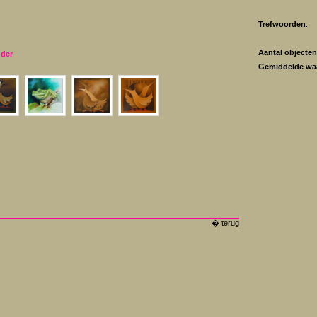
Trefwoorden
:
Aantal objecten
nder
Gemiddelde wa
� terug