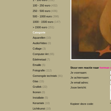
1 - 100 euro
(152)
100 - 250 euro
(432)
250 - 500 euro
(436)
500 - 1000 euro
(398)
1000 - 1500 euro
(147)
> 1500 euro
(251)
Categorie
Aquarellen
(10)
Audio/Video
(0)
Collage
(3)
Computer Art
(65)
Edelmetaal
(7)
Emaille
(5)
Stuur een reactie naar
herman 
Fotografie
(112)
Je voornaam:
Gemengde techniek
(91)
Je achternaam:
Glas
(15)
Je email adres:
Grafiek
(22)
Jouw bericht:
Ikonen
(0)
Installatie
(5)
Keramiek
(10)
Kopieer deze code:
Lichtkunst
(10)