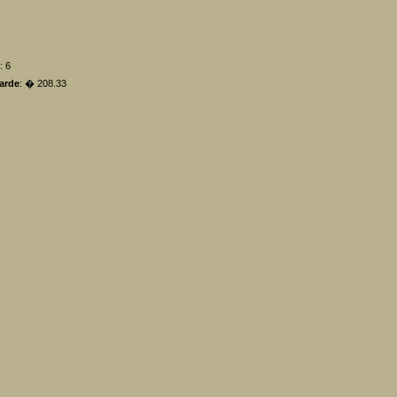
: 6
arde
: � 208.33