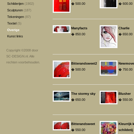
Schilderijen
(1902)
� 500.00
� 600.00
Sculpturen
(187)
Tekeningen
(87)
Textiel
(5)
Manyfacts
Charlie
Overige
� 850.00
� 650.00
Kunst links
Copyright ©2008 door
SC-DESIGN.nl
. Alle
rechten voorbehouden.
Bitterandsweet2
Newmove
� 500.00
� 750.00
The stormy sky
Blusher
� 650.00
� 550.00
Bitterandsweet
Kleurrijk 
� 550.00
schilderij 