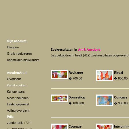
Mijn account
Inloggen
Zoekresultaten in
Art & Auctions
Gratis registreren
Je zoekopdracht heeft (412) zoekresultaten opgeleverd
Aanmelden nieuwsbrief
AuctionArt.nl
Recharge
Ritual
� 700.00
� 800.00
Overzicht
Kunst zoeken
Kunstenaars
Domestica
Concave
Meest bekeken
� 1000.00
� 900.00
Laatst geplaatst
Veiling overzicht
Prijs
zonder prijs
(724)
Courage
Intwomin