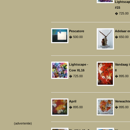
Lightsca
#15
� 725.00
Pescatore
Adelaar e
� 500.00
� 650.00
Lightscape -
Vandaag 
Cow XL16
II
� 725.00
� 895.00
April
Verwacht
� 895.00
� 895.00
(advertentie)