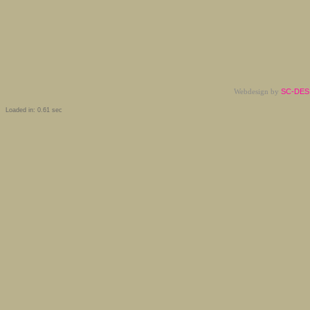
Webdesign by
SC-DESI
Loaded in: 0.61 sec