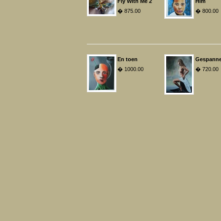
Fly With Me 2
Him
� 875.00
� 800.00
En toen
Gespann
� 1000.00
� 720.00