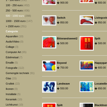
1 - 100 euro
(152)
� 900.00
� 600.00
100 - 250 euro
(432)
250 - 500 euro
(436)
500 - 1000 euro
(398)
Switch
Livingcol
1000 - 1500 euro
(147)
� 850.00
� 850.00
> 1500 euro
(251)
Categorie
Aquarellen
(10)
Bitterandsweet2
Spilt
Audio/Video
(0)
� 500.00
� 500.00
Collage
(3)
Computer Art
(65)
Edelmetaal
(7)
Emaille
(5)
Beyond
Happygar
� 750.00
� 600.00
Fotografie
(112)
Gemengde techniek
(91)
Glas
(15)
Grafiek
(22)
Landwave
Locatedb
� 550.00
� 650.00
Ikonen
(0)
Installatie
(5)
Keramiek
(10)
Lichtkunst
(10)
Spilt
Blackliner