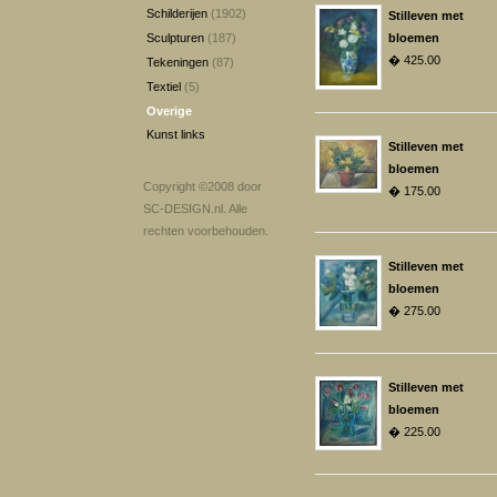
Schilderijen
(1902)
Stilleven met
Sculpturen
(187)
bloemen
� 425.00
Tekeningen
(87)
Textiel
(5)
Overige
Kunst links
Stilleven met
bloemen
Copyright ©2008 door
� 175.00
SC-DESIGN.nl
. Alle
rechten voorbehouden.
Stilleven met
bloemen
� 275.00
Stilleven met
bloemen
� 225.00