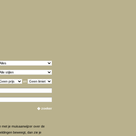
en
 met je muisaanwijzer over de
eeldingen beweegt, dan zie je