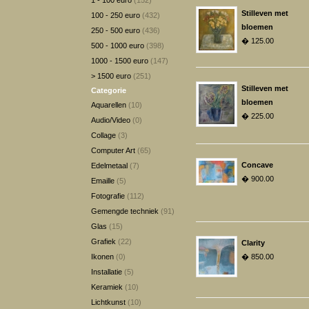
1 - 100 euro
(152)
Stilleven met
100 - 250 euro
(432)
bloemen
250 - 500 euro
(436)
� 125.00
500 - 1000 euro
(398)
1000 - 1500 euro
(147)
> 1500 euro
(251)
Stilleven met
Categorie
bloemen
Aquarellen
(10)
� 225.00
Audio/Video
(0)
Collage
(3)
Computer Art
(65)
Concave
Edelmetaal
(7)
� 900.00
Emaille
(5)
Fotografie
(112)
Gemengde techniek
(91)
Glas
(15)
Grafiek
(22)
Clarity
Ikonen
(0)
� 850.00
Installatie
(5)
Keramiek
(10)
Lichtkunst
(10)