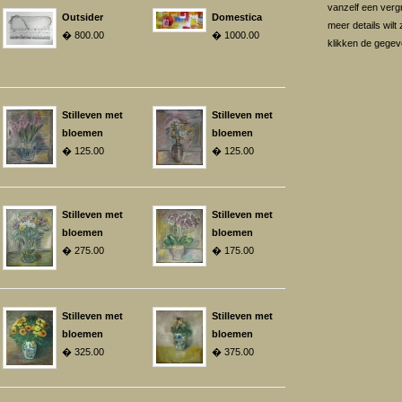
vanzelf een vergr
Outsider
Domestica
meer details wilt
� 800.00
� 1000.00
klikken de gegev
Stilleven met
Stilleven met
bloemen
bloemen
� 125.00
� 125.00
Stilleven met
Stilleven met
bloemen
bloemen
� 275.00
� 175.00
Stilleven met
Stilleven met
bloemen
bloemen
� 325.00
� 375.00