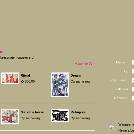
ns
kresultaten opgeleverd.
Medium:
Volgende 50 »
Stijl:
Ritual
Dream
Prijs tussen:
� 800.00
Op aanvraag
Kunstenaar:
Trefwoord:
Girl on a horse
Refugees
Op aanvraag
Op aanvraag
Wanneer je
kleine afb