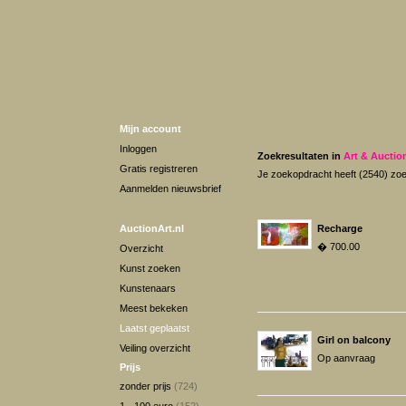
Mijn account
Inloggen
Zoekresultaten in
Art & Auctio
Gratis registreren
Je zoekopdracht heeft (2540) zoe
Aanmelden nieuwsbrief
AuctionArt.nl
Recharge
� 700.00
Overzicht
Kunst zoeken
Kunstenaars
Meest bekeken
Laatst geplaatst
Girl on balcony
Veiling overzicht
Op aanvraag
Prijs
zonder prijs
(724)