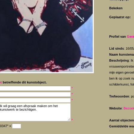
Bekeken
Geplaatst op:
Profiel van
Gera
Lid sinds
: 16/0
Naam kunstena
Beschrijving
: I
vrouwenportretten
mijn eigen gevoel
ben ik op zoek n
et
betreffende dit kunstobject.
schilderkunst, fo
*
*
Trefwoorden
: p
*
Website
:
Bezoek
*
Aantal objecten
"0347" »
Gemiddelde wa