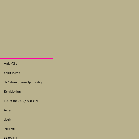
Holy City
spiritualiteit
3-D doek, geen lijst nodig
Schilderijen
100 x 80 x 0 (h x b x d)
Acryl
doek
Pop-Art
� 850.00