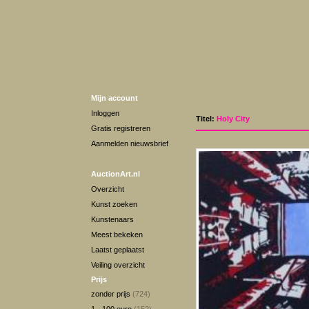
Mijn account
Inloggen
Titel:
Holy City
Gratis registreren
Aanmelden nieuwsbrief
AuctionArt.nl
Overzicht
Kunst zoeken
Kunstenaars
Meest bekeken
Laatst geplaatst
Veiling overzicht
Prijs
zonder prijs
(724)