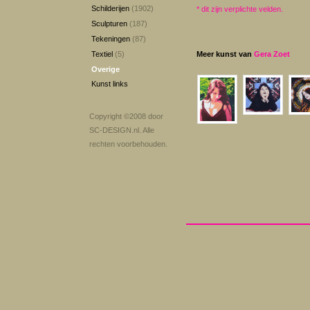
Schilderijen
(1902)
*
dit zijn verplichte velden.
Sculpturen
(187)
Tekeningen
(87)
Textiel
(5)
Meer kunst van
Gera Zoet
Overige
Kunst links
Copyright ©2008 door
SC-DESIGN.nl
. Alle
rechten voorbehouden.