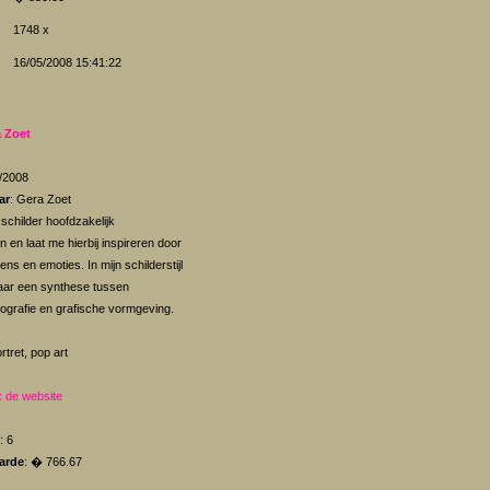
1748 x
16/05/2008 15:41:22
 Zoet
5/2008
ar
: Gera Zoet
k schilder hoofdzakelijk
 en laat me hierbij inspireren door
ens en emoties. In mijn schilderstijl
aar een synthese tussen
tografie en grafische vormgeving.
ortret, pop art
 de website
: 6
arde
: � 766.67