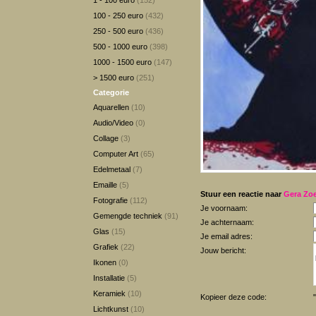
1 - 100 euro
(152)
100 - 250 euro
(432)
250 - 500 euro
(436)
500 - 1000 euro
(398)
1000 - 1500 euro
(147)
> 1500 euro
(251)
Categorie
Aquarellen
(10)
Audio/Video
(0)
Collage
(3)
Computer Art
(65)
Edelmetaal
(7)
Emaille
(5)
Stuur een reactie naar
Gera Zo
Fotografie
(112)
Je voornaam:
Gemengde techniek
(91)
Je achternaam:
Glas
(15)
Je email adres:
Grafiek
(22)
Jouw bericht:
Ikonen
(0)
Installatie
(5)
Keramiek
(10)
Kopieer deze code:
Lichtkunst
(10)