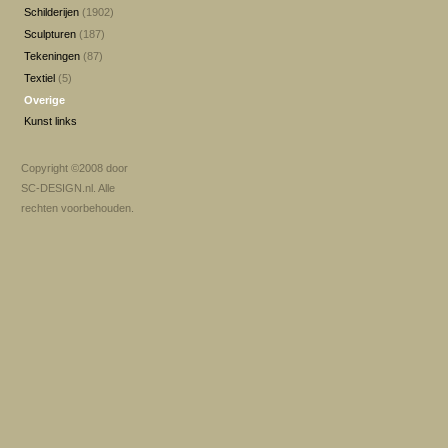
Schilderijen
(1902)
Sculpturen
(187)
Tekeningen
(87)
Textiel
(5)
Overige
Kunst links
Copyright ©2008 door
SC-DESIGN.nl
. Alle
rechten voorbehouden.