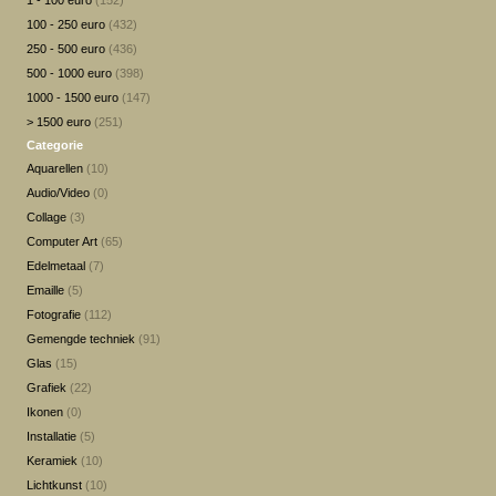
1 - 100 euro
(152)
100 - 250 euro
(432)
250 - 500 euro
(436)
500 - 1000 euro
(398)
1000 - 1500 euro
(147)
> 1500 euro
(251)
Categorie
Aquarellen
(10)
Audio/Video
(0)
Collage
(3)
Computer Art
(65)
Edelmetaal
(7)
Emaille
(5)
Fotografie
(112)
Gemengde techniek
(91)
Glas
(15)
Grafiek
(22)
Ikonen
(0)
Installatie
(5)
Keramiek
(10)
Lichtkunst
(10)