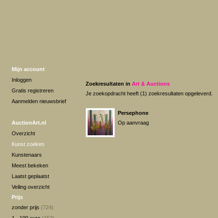
Mijn account
Inloggen
Zoekresultaten in
Art & Auctions
Gratis registreren
Je zoekopdracht heeft (1) zoekresultaten opgeleverd.
Aanmelden nieuwsbrief
Persephone
AuctionArt.nl
Op aanvraag
Overzicht
Kunst zoeken
Kunstenaars
Meest bekeken
Laatst geplaatst
Veiling overzicht
Prijs
zonder prijs
(724)