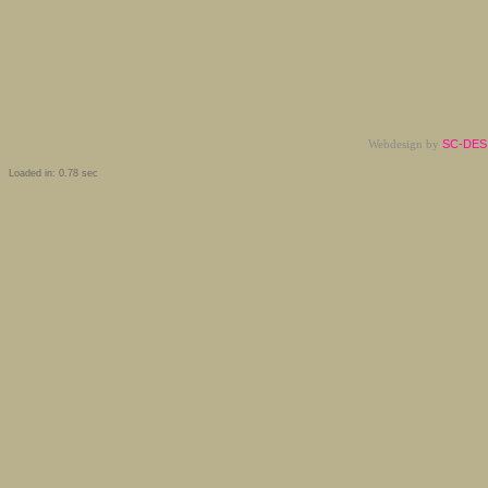
Webdesign by
SC-DESI
Loaded in: 0.78 sec