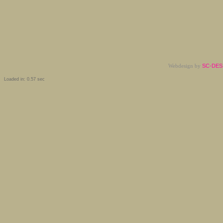
Webdesign by
SC-DESI
Loaded in: 0.57 sec