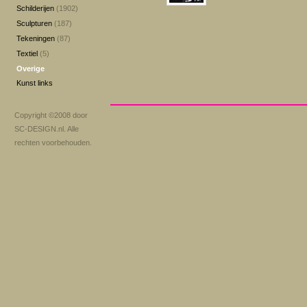
Schilderijen
(1902)
Sculpturen
(187)
Tekeningen
(87)
Textiel
(5)
Overige
Kunst links
Copyright ©2008 door
SC-DESIGN.nl
. Alle
rechten voorbehouden.