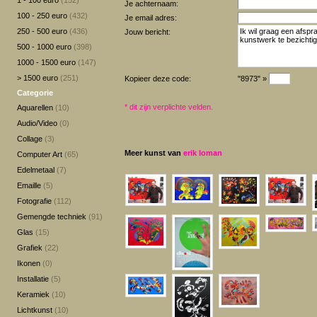
1 - 100 euro
(152)
Je achternaam:
100 - 250 euro
(432)
Je email adres:
250 - 500 euro
(436)
Jouw bericht:
500 - 1000 euro
(398)
1000 - 1500 euro
(147)
> 1500 euro
(251)
Kopieer deze code:
"8973" »
Categorie
*
dit zijn verplichte velden.
Aquarellen
(10)
Audio/Video
(0)
Collage
(3)
Meer kunst van
erik loman
Computer Art
(65)
Edelmetaal
(7)
Emaille
(5)
Fotografie
(112)
Gemengde techniek
(91)
Glas
(15)
Grafiek
(22)
Ikonen
(0)
Installatie
(5)
Keramiek
(10)
Lichtkunst
(10)