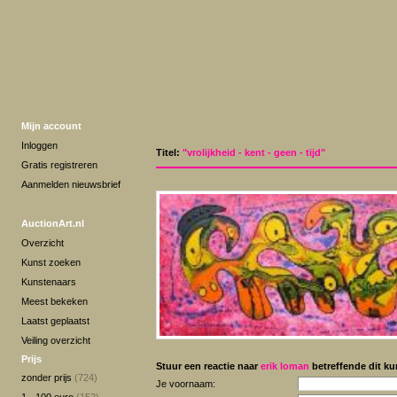
Mijn account
Inloggen
Titel:
"vrolijkheid - kent - geen - tijd"
Gratis registreren
Aanmelden nieuwsbrief
AuctionArt.nl
Overzicht
Kunst zoeken
Kunstenaars
Meest bekeken
Laatst geplaatst
Veiling overzicht
Prijs
Stuur een reactie naar
erik loman
betreffende dit ku
zonder prijs
(724)
Je voornaam: