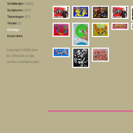
Schilderijen
(1902)
Sculpturen
(187)
Tekeningen
(87)
Textiel
(5)
Overige
Kunst links
Copyright ©2008 door
SC-DESIGN.nl
. Alle
rechten voorbehouden.