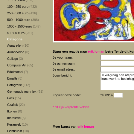
1 - 100 euro
(152)
100 - 250 euro
(432)
250 - 500 euro
(436)
500 - 1000 euro
(398)
1000 - 1500 euro
(147)
> 1500 euro
(251)
Categorie
Aquarellen
(10)
Stuur een reactie naar
erik loman
betreffende dit ku
Audio/Video
(0)
Je voornaam:
Collage
(3)
Je achternaam:
Computer Art
(65)
Je email adres:
Edelmetaal
(7)
Jouw bericht:
Emaille
(5)
Fotografie
(112)
Gemengde techniek
(91)
Kopieer deze code:
"1009" »
Glas
(15)
Grafiek
(22)
*
dit zijn verplichte velden.
Ikonen
(0)
Installatie
(5)
Keramiek
(10)
Meer kunst van
erik loman
Lichtkunst
(10)