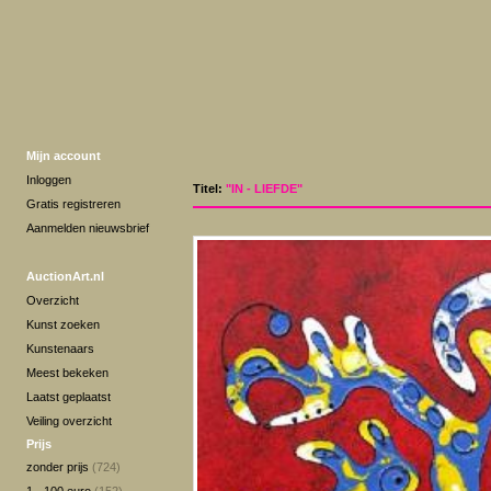
Mijn account
Inloggen
Titel:
"IN - LIEFDE"
Gratis registreren
Aanmelden nieuwsbrief
AuctionArt.nl
Overzicht
Kunst zoeken
Kunstenaars
Meest bekeken
Laatst geplaatst
Veiling overzicht
Prijs
zonder prijs
(724)