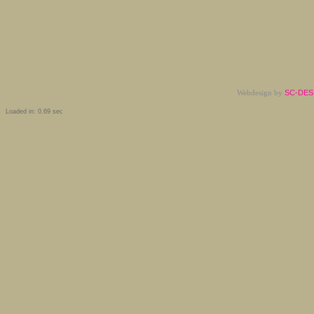
Webdesign by
SC-DESI
Loaded in: 0.69 sec