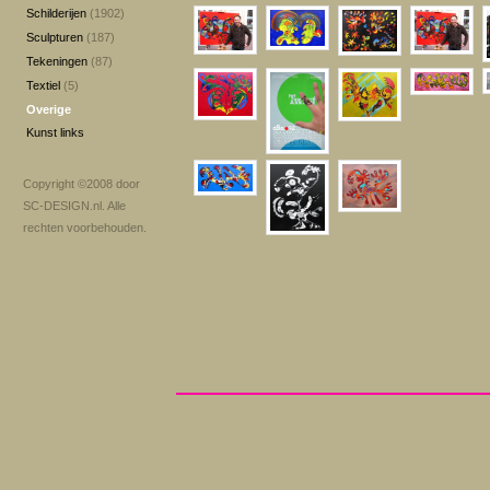
Schilderijen
(1902)
Sculpturen
(187)
Tekeningen
(87)
Textiel
(5)
Overige
Kunst links
Copyright ©2008 door
SC-DESIGN.nl
. Alle
rechten voorbehouden.