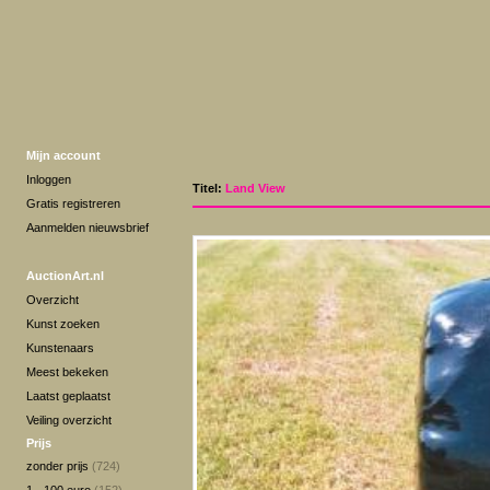
Mijn account
Inloggen
Titel:
Land View
Gratis registreren
Aanmelden nieuwsbrief
AuctionArt.nl
Overzicht
Kunst zoeken
Kunstenaars
Meest bekeken
Laatst geplaatst
Veiling overzicht
Prijs
zonder prijs
(724)