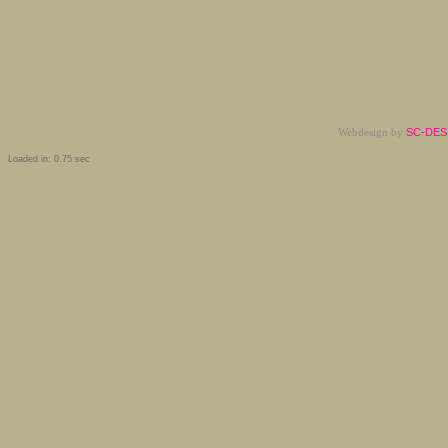
Webdesign by
SC-DESI
Loaded in: 0.75 sec