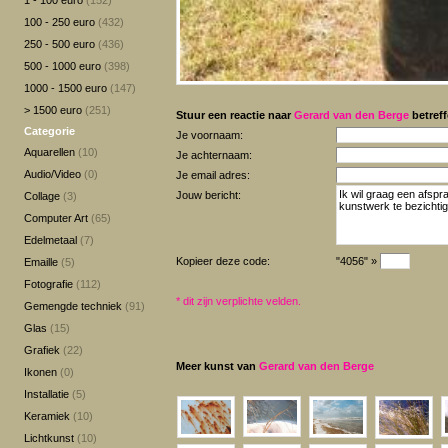
1 - 100 euro
(152)
100 - 250 euro
(432)
250 - 500 euro
(436)
500 - 1000 euro
(398)
1000 - 1500 euro
(147)
> 1500 euro
(251)
Stuur een reactie naar
Gerard van den Berge
betreff
Categorie
Je voornaam:
Aquarellen
(10)
Je achternaam:
Audio/Video
(0)
Je email adres:
Jouw bericht:
Collage
(3)
Computer Art
(65)
Edelmetaal
(7)
Kopieer deze code:
"4056" »
Emaille
(5)
Fotografie
(112)
*
dit zijn verplichte velden.
Gemengde techniek
(91)
Glas
(15)
Grafiek
(22)
Meer kunst van
Gerard van den Berge
Ikonen
(0)
Installatie
(5)
Keramiek
(10)
Lichtkunst
(10)