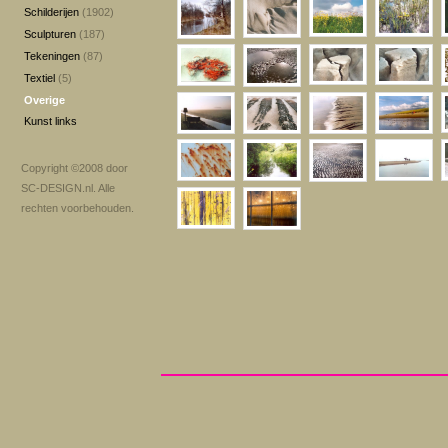
Schilderijen
(1902)
Sculpturen
(187)
Tekeningen
(87)
Textiel
(5)
Overige
Kunst links
Copyright ©2008 door
SC-DESIGN.nl
. Alle
rechten voorbehouden.