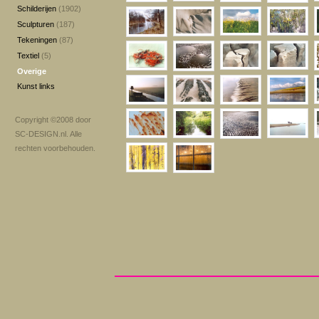
Schilderijen
(1902)
Sculpturen
(187)
Tekeningen
(87)
Textiel
(5)
Overige
Kunst links
Copyright ©2008 door
SC-DESIGN.nl
. Alle
rechten voorbehouden.