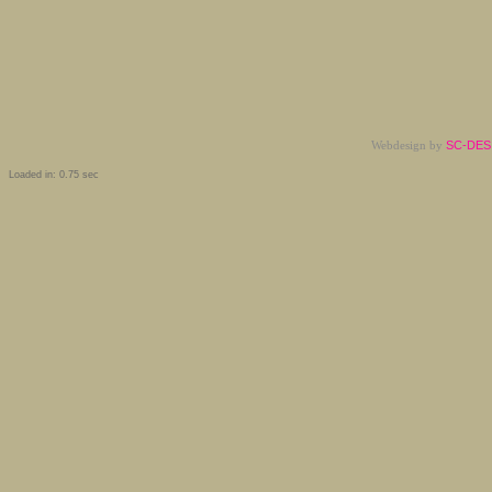
Webdesign by
SC-DESI
Loaded in: 0.75 sec