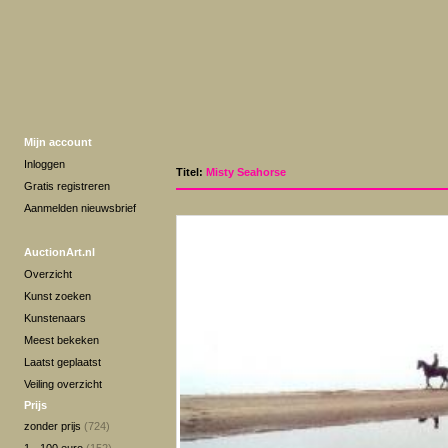
Mijn account
Inloggen
Titel:
Misty Seahorse
Gratis registreren
Aanmelden nieuwsbrief
AuctionArt.nl
Overzicht
Kunst zoeken
Kunstenaars
Meest bekeken
Laatst geplaatst
Veiling overzicht
Prijs
zonder prijs
(724)