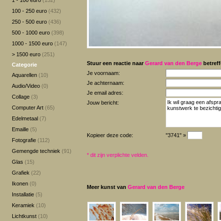
1 - 100 euro
(152)
100 - 250 euro
(432)
250 - 500 euro
(436)
500 - 1000 euro
(398)
1000 - 1500 euro
(147)
> 1500 euro
(251)
Stuur een reactie naar
Gerard van den Berge
betreff
Categorie
Je voornaam:
Aquarellen
(10)
Je achternaam:
Audio/Video
(0)
Je email adres:
Collage
(3)
Jouw bericht:
Computer Art
(65)
Edelmetaal
(7)
Emaille
(5)
Kopieer deze code:
"3741" »
Fotografie
(112)
Gemengde techniek
(91)
*
dit zijn verplichte velden.
Glas
(15)
Grafiek
(22)
Ikonen
(0)
Meer kunst van
Gerard van den Berge
Installatie
(5)
Keramiek
(10)
Lichtkunst
(10)