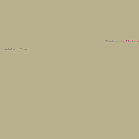
Webdesign by
SC-DESI
Loaded in: 0.74 sec