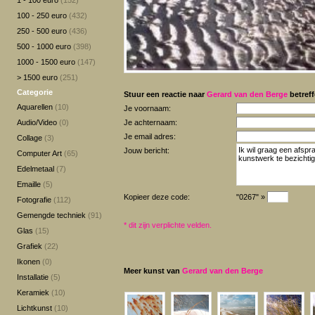
1 - 100 euro
(152)
100 - 250 euro
(432)
250 - 500 euro
(436)
500 - 1000 euro
(398)
1000 - 1500 euro
(147)
> 1500 euro
(251)
Categorie
Stuur een reactie naar
Gerard van den Berge
betreff
Aquarellen
(10)
Je voornaam:
Audio/Video
(0)
Je achternaam:
Je email adres:
Collage
(3)
Jouw bericht:
Computer Art
(65)
Edelmetaal
(7)
Emaille
(5)
Kopieer deze code:
"0267" »
Fotografie
(112)
Gemengde techniek
(91)
*
dit zijn verplichte velden.
Glas
(15)
Grafiek
(22)
Ikonen
(0)
Meer kunst van
Gerard van den Berge
Installatie
(5)
Keramiek
(10)
Lichtkunst
(10)