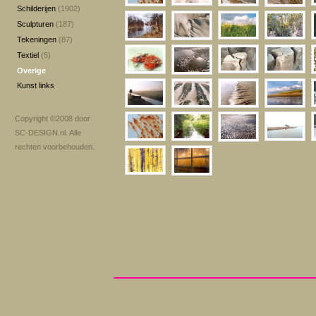
Schilderijen
(1902)
Sculpturen
(187)
Tekeningen
(87)
Textiel
(5)
Overige
Kunst links
Copyright ©2008 door
SC-DESIGN.nl
. Alle
rechten voorbehouden.