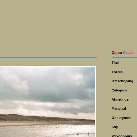
Object
Details
Titel
Thema
Omschrijving
Categorie
Afmetingen
Materiaal
Ondergrond
Stijl
Verkoopprijs