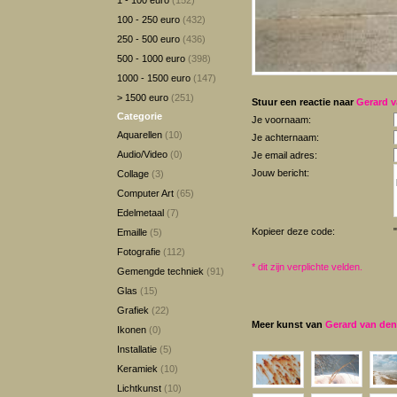
1 - 100 euro
(152)
100 - 250 euro
(432)
250 - 500 euro
(436)
500 - 1000 euro
(398)
1000 - 1500 euro
(147)
> 1500 euro
(251)
Stuur een reactie naar
Gerard v
Categorie
Je voornaam:
Aquarellen
(10)
Je achternaam:
Audio/Video
(0)
Je email adres:
Jouw bericht:
Collage
(3)
Computer Art
(65)
Edelmetaal
(7)
Kopieer deze code:
Emaille
(5)
Fotografie
(112)
*
dit zijn verplichte velden.
Gemengde techniek
(91)
Glas
(15)
Grafiek
(22)
Meer kunst van
Gerard van den
Ikonen
(0)
Installatie
(5)
Keramiek
(10)
Lichtkunst
(10)