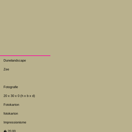
Dunelandscape
Zee
Fotografie
20 x 30 x 0 (h x b x d)
Fotokarton
fotokarton
Impressionisme
� 20.00