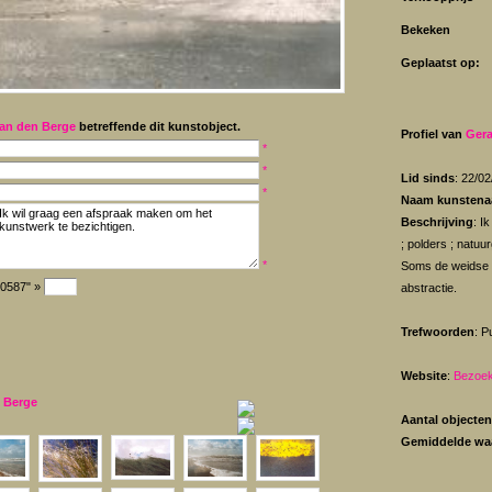
Bekeken
Geplaatst op:
an den Berge
betreffende dit kunstobject.
Profiel van
Gera
*
*
Lid sinds
: 22/0
*
Naam kunstena
Beschrijving
: I
; polders ; natuu
*
Soms de weidse h
"0587" »
abstractie.
Trefwoorden
: P
Website
:
Bezoek
 Berge
Aantal objecten
Gemiddelde wa