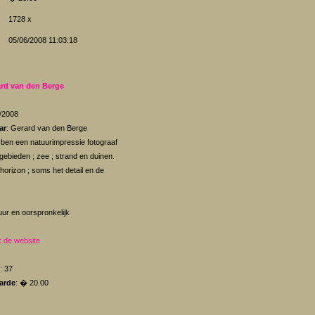
1728 x
05/06/2008 11:03:18
rd van den Berge
2/2008
ar
: Gerard van den Berge
k ben een natuurimpressie fotograaf
rgebieden ; zee ; strand en duinen.
orizon ; soms het detail en de
uur en oorspronkelijk
 de website
: 37
arde
: � 20.00