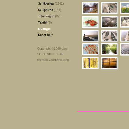
Schilderijen
(1902)
Sculpturen
(187)
Tekeningen
(87)
Textiel
(5)
Overige
Kunst links
Copyright ©2008 door
SC-DESIGN.nl
. Alle
rechten voorbehouden.