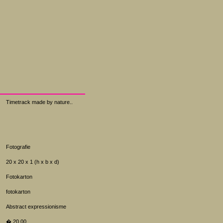
Timetrack made by nature..
Fotografie
20 x 20 x 1 (h x b x d)
Fotokarton
fotokarton
Abstract expressionisme
� 20.00