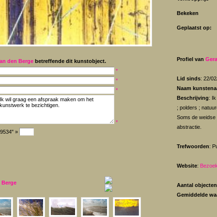
Bekeken
Geplaatst op:
Profiel van
Gera
an den Berge
betreffende dit kunstobject.
*
Lid sinds
: 22/0
*
Naam kunstena
*
Beschrijving
: I
; polders ; natuu
Soms de weidse h
*
abstractie.
"9534" »
Trefwoorden
: P
Website
:
Bezoek
 Berge
Aantal objecten
Gemiddelde wa