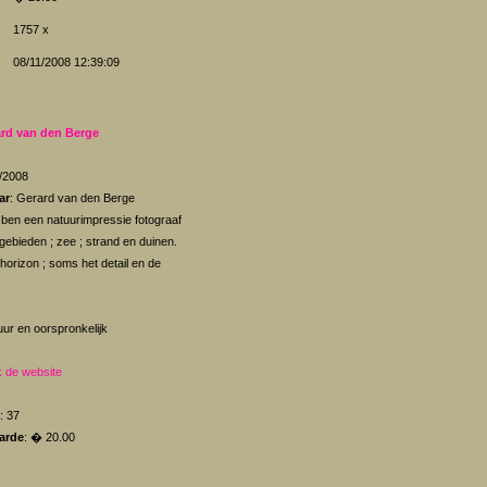
1757 x
08/11/2008 12:39:09
rd van den Berge
2/2008
ar
: Gerard van den Berge
k ben een natuurimpressie fotograaf
rgebieden ; zee ; strand en duinen.
orizon ; soms het detail en de
uur en oorspronkelijk
 de website
: 37
arde
: � 20.00