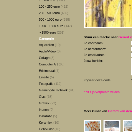
1 - 100 euro
(152)
100 - 250 euro
(432)
250 - 500 euro
(436)
500 - 1000 euro
(398)
1000 - 1500 euro
(147)
> 1500 euro
(251)
Stuur een reactie naar
Gerard v
Categorie
Je voornaam:
Aquarellen
(10)
Je achternaam:
Audio/Video
(0)
Je email adres:
Collage
(3)
Jouw bericht:
Computer Art
(65)
Edelmetaal
(7)
Emaille
(5)
Kopieer deze code:
Fotografie
(112)
Gemengde techniek
(91)
*
dit zijn verplichte velden.
Glas
(15)
Grafiek
(22)
Ikonen
(0)
Meer kunst van
Gerard van den
Installatie
(5)
Keramiek
(10)
Lichtkunst
(10)