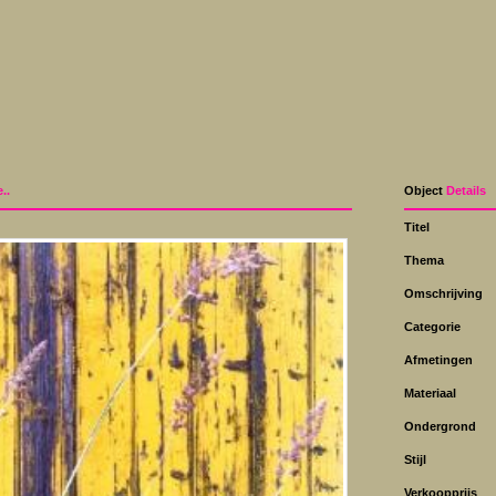
..
Object
Details
Titel
Thema
Omschrijving
Categorie
Afmetingen
Materiaal
Ondergrond
Stijl
Verkoopprijs