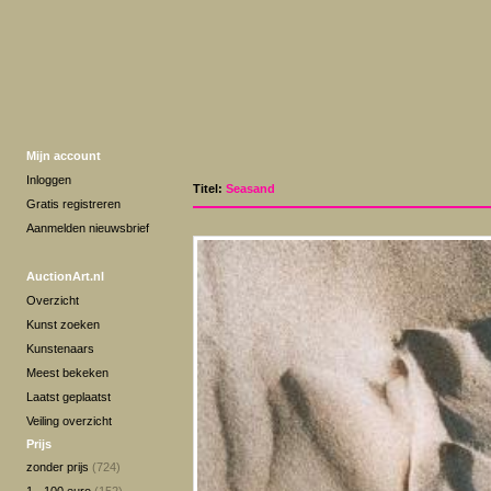
Mijn account
Inloggen
Titel:
Seasand
Gratis registreren
Aanmelden nieuwsbrief
AuctionArt.nl
Overzicht
Kunst zoeken
Kunstenaars
Meest bekeken
Laatst geplaatst
Veiling overzicht
Prijs
zonder prijs
(724)