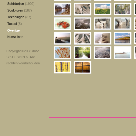
Schilderijen
(1902)
Sculpturen
(187)
Tekeningen
(87)
Textiel
(5)
Overige
Kunst links
Copyright ©2008 door
SC-DESIGN.nl
. Alle
rechten voorbehouden.