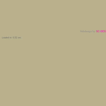
Webdesign by
SC-DESI
Loaded in: 0.52 sec