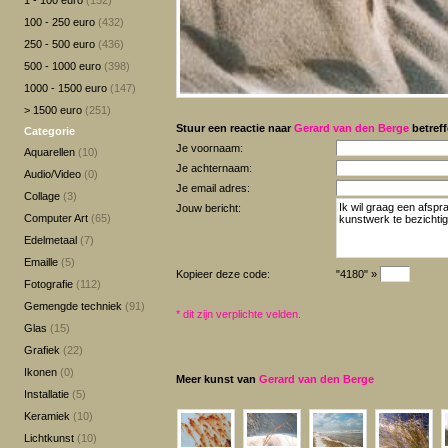
1 - 100 euro
(152)
100 - 250 euro
(432)
250 - 500 euro
(436)
500 - 1000 euro
(398)
1000 - 1500 euro
(147)
> 1500 euro
(251)
Stuur een reactie naar
Gerard van den Berge
betreff
Categorie
Je voornaam:
Aquarellen
(10)
Je achternaam:
Audio/Video
(0)
Je email adres:
Collage
(3)
Jouw bericht:
Computer Art
(65)
Edelmetaal
(7)
Emaille
(5)
Kopieer deze code:
"4180" »
Fotografie
(112)
Gemengde techniek
(91)
*
dit zijn verplichte velden.
Glas
(15)
Grafiek
(22)
Ikonen
(0)
Meer kunst van
Gerard van den Berge
Installatie
(5)
Keramiek
(10)
Lichtkunst
(10)