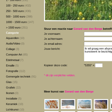
1 - 100 euro
(152)
100 - 250 euro
(432)
250 - 500 euro
(436)
500 - 1000 euro
(398)
1000 - 1500 euro
(147)
> 1500 euro
(251)
Stuur een reactie naar
Gerard van den Berge
betreff
Categorie
Je voornaam:
Aquarellen
(10)
Je achternaam:
Audio/Video
(0)
Je email adres:
Jouw bericht:
Collage
(3)
Computer Art
(65)
Edelmetaal
(7)
Kopieer deze code:
"5355" »
Emaille
(5)
Fotografie
(112)
*
dit zijn verplichte velden.
Gemengde techniek
(91)
Glas
(15)
Grafiek
(22)
Meer kunst van
Gerard van den Berge
Ikonen
(0)
Installatie
(5)
Keramiek
(10)
Lichtkunst
(10)