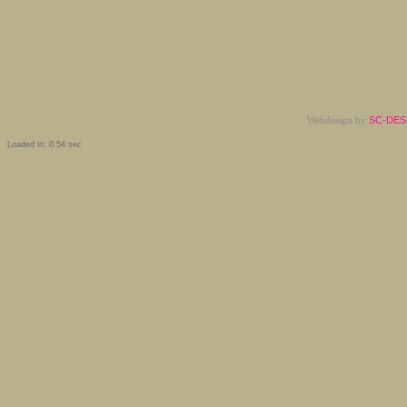
Webdesign by
SC-DESI
Loaded in: 0.54 sec