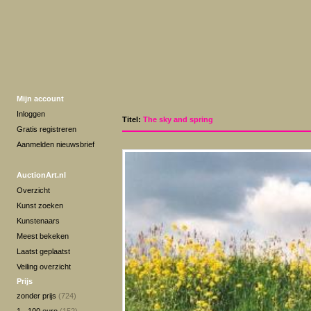
Mijn account
Inloggen
Titel:
The sky and spring
Gratis registreren
Aanmelden nieuwsbrief
AuctionArt.nl
Overzicht
Kunst zoeken
Kunstenaars
Meest bekeken
Laatst geplaatst
Veiling overzicht
Prijs
zonder prijs
(724)