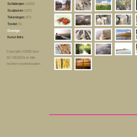
Schilderijen
(1902)
Sculpturen
(187)
Tekeningen
(87)
Textiel
(5)
Overige
Kunst links
Copyright ©2008 door
SC-DESIGN.nl
. Alle
rechten voorbehouden.