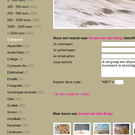
1 - 100 euro
(152)
100 - 250 euro
(432)
250 - 500 euro
(436)
500 - 1000 euro
(398)
1000 - 1500 euro
(147)
> 1500 euro
(251)
Stuur een reactie naar
Gerard van den Berge
betreff
Categorie
Je voornaam:
Aquarellen
(10)
Je achternaam:
Audio/Video
(0)
Je email adres:
Collage
(3)
Jouw bericht:
Computer Art
(65)
Edelmetaal
(7)
Emaille
(5)
Kopieer deze code:
"4957" »
Fotografie
(112)
Gemengde techniek
(91)
*
dit zijn verplichte velden.
Glas
(15)
Grafiek
(22)
Ikonen
(0)
Meer kunst van
Gerard van den Berge
Installatie
(5)
Keramiek
(10)
Lichtkunst
(10)