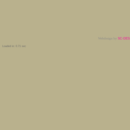
Webdesign by
SC-DESI
Loaded in: 0.71 sec