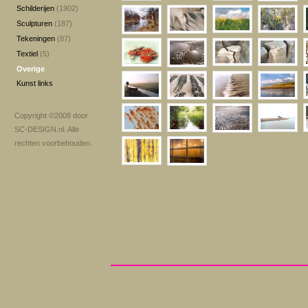
Schilderijen
(1902)
Sculpturen
(187)
Tekeningen
(87)
Textiel
(5)
Overige
Kunst links
Copyright ©2008 door
SC-DESIGN.nl
. Alle
rechten voorbehouden.