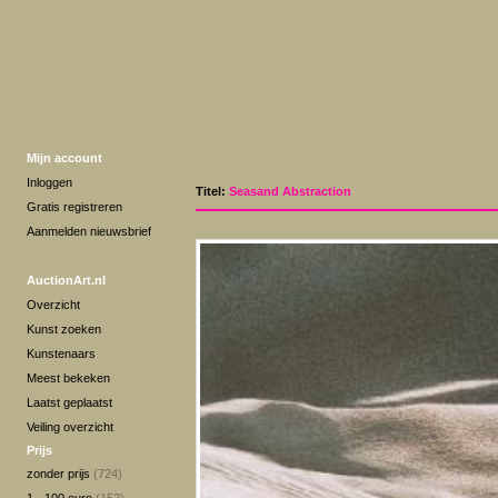
Mijn account
Inloggen
Titel:
Seasand Abstraction
Gratis registreren
Aanmelden nieuwsbrief
AuctionArt.nl
Overzicht
Kunst zoeken
Kunstenaars
Meest bekeken
Laatst geplaatst
Veiling overzicht
Prijs
zonder prijs
(724)