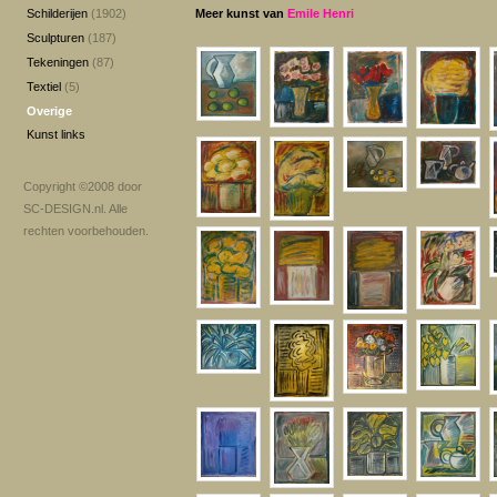
Schilderijen
(1902)
Meer kunst van
Emile Henri
Sculpturen
(187)
Tekeningen
(87)
Textiel
(5)
Overige
Kunst links
Copyright ©2008 door
SC-DESIGN.nl
. Alle
rechten voorbehouden.