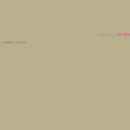
Webdesign by
SC-DESI
Loaded in: 1.67 sec