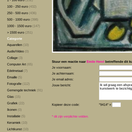
1 - 100 euro
(152)
100 - 250 euro
(432)
250 - 500 euro
(436)
500 - 1000 euro
(398)
1000 - 1500 euro
(147)
> 1500 euro
(251)
Categorie
Aquarellen
(10)
Audio/Video
(0)
Collage
(3)
Stuur een reactie naar
Emile Henri
betreffende dit k
Computer Art
(65)
Je voornaam:
Edelmetaal
(7)
Je achternaam:
Emaille
(5)
Je email adres:
Fotografie
(112)
Jouw bericht:
Gemengde techniek
(91)
Glas
(15)
Grafiek
(22)
Kopieer deze code:
"9414" »
Ikonen
(0)
Installatie
(5)
*
dit zijn verplichte velden.
Keramiek
(10)
Lichtkunst
(10)