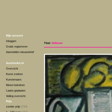
Mijn account
Inloggen
Titel:
Stilleven
Gratis registreren
Aanmelden nieuwsbrief
AuctionArt.nl
Overzicht
Kunst zoeken
Kunstenaars
Meest bekeken
Laatst geplaatst
Veiling overzicht
Prijs
zonder prijs
(724)