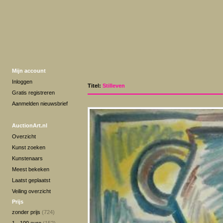
Mijn account
Inloggen
Titel:
Stilleven
Gratis registreren
Aanmelden nieuwsbrief
AuctionArt.nl
Overzicht
Kunst zoeken
Kunstenaars
Meest bekeken
Laatst geplaatst
Veiling overzicht
Prijs
zonder prijs
(724)