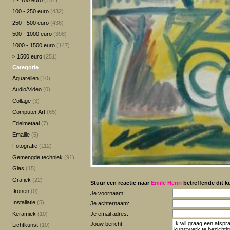
1 - 100 euro
(152)
100 - 250 euro
(432)
250 - 500 euro
(436)
500 - 1000 euro
(398)
1000 - 1500 euro
(147)
> 1500 euro
(251)
Categorie
Aquarellen
(10)
Audio/Video
(0)
Collage
(3)
Computer Art
(65)
Edelmetaal
(7)
Emaille
(5)
Fotografie
(112)
Gemengde techniek
(91)
Glas
(15)
Grafiek
(22)
Stuur een reactie naar
Emile Henri
betreffende dit k
Ikonen
(0)
Je voornaam:
Installatie
(5)
Je achternaam:
Keramiek
(10)
Je email adres:
Jouw bericht:
Lichtkunst
(10)