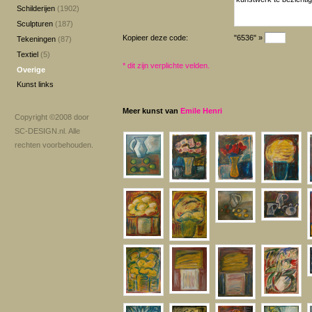
Schilderijen
(1902)
Sculpturen
(187)
Kopieer deze code:
"6536" »
Tekeningen
(87)
Textiel
(5)
*
dit zijn verplichte velden.
Overige
Kunst links
Meer kunst van
Emile Henri
Copyright ©2008 door
SC-DESIGN.nl
. Alle
rechten voorbehouden.