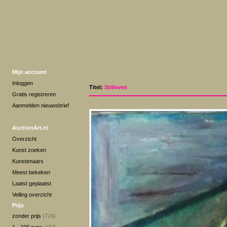
Mijn account
Inloggen
Titel:
Stilleven
Gratis registreren
Aanmelden nieuwsbrief
AuctionArt.nl
Overzicht
Kunst zoeken
Kunstenaars
Meest bekeken
Laatst geplaatst
Veiling overzicht
Prijs
zonder prijs
(724)