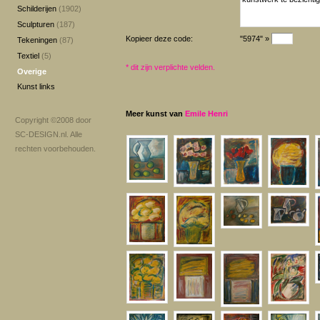
Schilderijen
(1902)
Sculpturen
(187)
Kopieer deze code:
"5974" »
Tekeningen
(87)
Textiel
(5)
*
dit zijn verplichte velden.
Overige
Kunst links
Meer kunst van
Emile Henri
Copyright ©2008 door
SC-DESIGN.nl
. Alle
rechten voorbehouden.