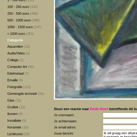
1 - 100 euro
(152)
100 - 250 euro
(432)
250 - 500 euro
(436)
500 - 1000 euro
(398)
1000 - 1500 euro
(147)
> 1500 euro
(251)
Categorie
Aquarellen
(10)
Audio/Video
(0)
Collage
(3)
Computer Art
(65)
Edelmetaal
(7)
Emaille
(5)
Fotografie
(112)
Gemengde techniek
(91)
Glas
(15)
Grafiek
(22)
Stuur een reactie naar
Emile Henri
betreffende dit k
Ikonen
(0)
Je voornaam:
Installatie
(5)
Je achternaam:
Keramiek
(10)
Je email adres:
Jouw bericht:
Lichtkunst
(10)