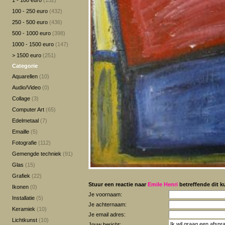
1 - 100 euro
(152)
100 - 250 euro
(432)
250 - 500 euro
(436)
500 - 1000 euro
(398)
1000 - 1500 euro
(147)
> 1500 euro
(251)
Categorie
Aquarellen
(10)
Audio/Video
(0)
Collage
(3)
Computer Art
(65)
Edelmetaal
(7)
Emaille
(5)
Fotografie
(112)
Gemengde techniek
(91)
Glas
(15)
Grafiek
(22)
Stuur een reactie naar
Emile Henri
betreffende dit k
Ikonen
(0)
Je voornaam:
Installatie
(5)
Je achternaam:
Keramiek
(10)
Je email adres:
Lichtkunst
(10)
Jouw bericht: