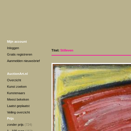
Mijn account
Inloggen
Titel:
Stilleven
Gratis registreren
Aanmelden nieuwsbrief
AuctionArt.nl
Overzicht
Kunst zoeken
Kunstenaars
Meest bekeken
Laatst geplaatst
Veiling overzicht
Prijs
zonder prijs
(724)