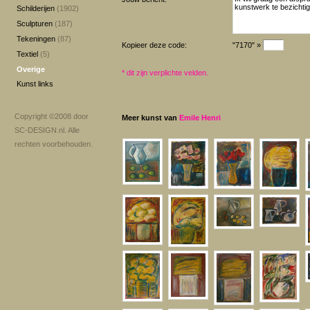
Schilderijen
(1902)
Sculpturen
(187)
Tekeningen
(87)
Kopieer deze code:
"7170" »
Textiel
(5)
Overige
*
dit zijn verplichte velden.
Kunst links
Copyright ©2008 door
Meer kunst van
Emile Henri
SC-DESIGN.nl
. Alle
rechten voorbehouden.