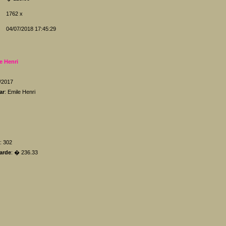
1762 x
04/07/2018 17:45:29
e Henri
5/2017
ar
: Emile Henri
: 302
arde
: � 236.33