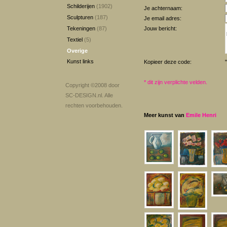
Schilderijen
(1902)
Je achternaam:
Sculpturen
(187)
Je email adres:
Tekeningen
(87)
Jouw bericht:
Textiel
(5)
Overige
Kunst links
Kopieer deze code:
*
dit zijn verplichte velden.
Copyright ©2008 door
SC-DESIGN.nl
. Alle
rechten voorbehouden.
Meer kunst van
Emile Henri