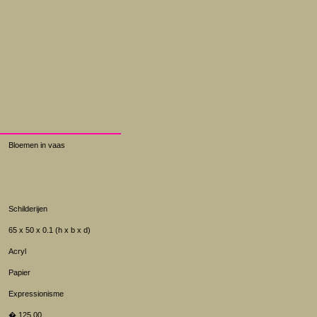
Bloemen in vaas
Schilderijen
65 x 50 x 0.1 (h x b x d)
Acryl
Papier
Expressionisme
� 125.00