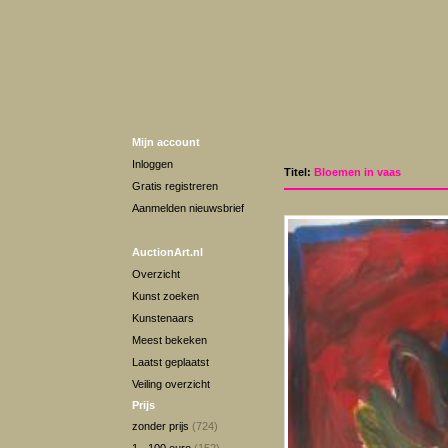
Mijn account
Inloggen
Titel:
Bloemen in vaas
Gratis registreren
Aanmelden nieuwsbrief
AuctionArt.nl
Overzicht
Kunst zoeken
Kunstenaars
Meest bekeken
Laatst geplaatst
Veiling overzicht
Prijs
zonder prijs
(724)