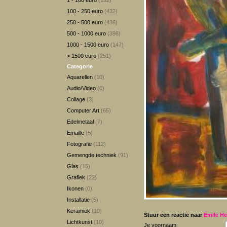
1 - 100 euro
(152)
100 - 250 euro
(432)
250 - 500 euro
(436)
500 - 1000 euro
(398)
1000 - 1500 euro
(147)
> 1500 euro
(251)
Categorie
Aquarellen
(10)
Audio/Video
(0)
Collage
(3)
Computer Art
(65)
Edelmetaal
(7)
Emaille
(5)
Fotografie
(112)
Gemengde techniek
(91)
Glas
(15)
Grafiek
(22)
Ikonen
(0)
Installatie
(5)
Keramiek
(10)
Stuur een reactie naar
Emile He
Lichtkunst
(10)
Je voornaam: