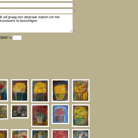
*
*
*
"3955" »