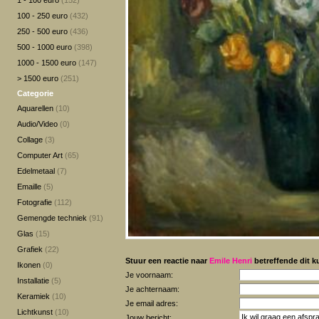
1 - 100 euro
(152)
100 - 250 euro
(432)
250 - 500 euro
(436)
500 - 1000 euro
(398)
1000 - 1500 euro
(147)
> 1500 euro
(251)
Categorie
Aquarellen
(10)
Audio/Video
(0)
Collage
(3)
Computer Art
(65)
Edelmetaal
(7)
Emaille
(5)
Fotografie
(112)
Gemengde techniek
(91)
Glas
(15)
Grafiek
(22)
Stuur een reactie naar
Emile Henri
betreffende dit k
Ikonen
(0)
Je voornaam:
Installatie
(5)
Je achternaam:
Keramiek
(10)
Je email adres:
Lichtkunst
(10)
Jouw bericht: