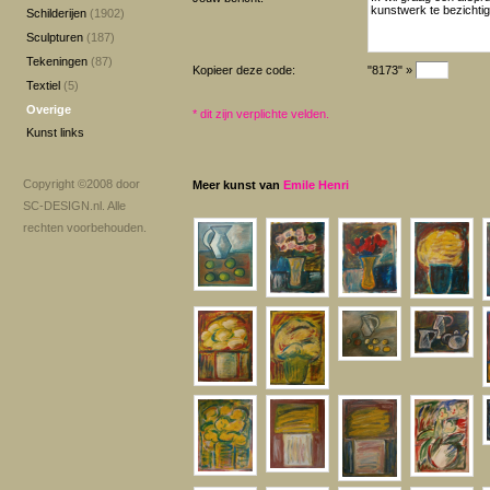
Schilderijen
(1902)
Sculpturen
(187)
Tekeningen
(87)
Kopieer deze code:
"8173" »
Textiel
(5)
Overige
*
dit zijn verplichte velden.
Kunst links
Copyright ©2008 door
Meer kunst van
Emile Henri
SC-DESIGN.nl
. Alle
rechten voorbehouden.