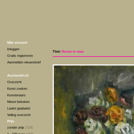
Mijn account
Inloggen
Titel:
Rozen in vaas
Gratis registreren
Aanmelden nieuwsbrief
AuctionArt.nl
Overzicht
Kunst zoeken
Kunstenaars
Meest bekeken
Laatst geplaatst
Veiling overzicht
Prijs
zonder prijs
(724)