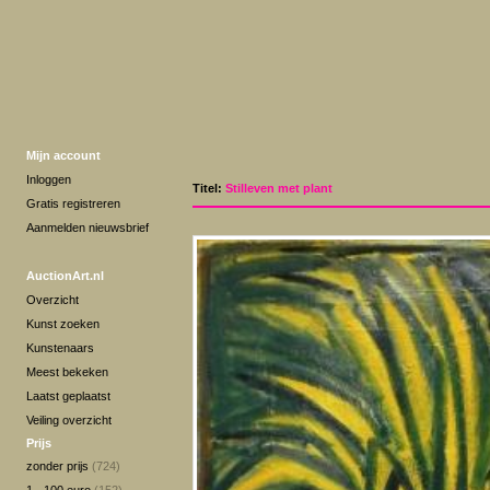
Mijn account
Inloggen
Titel:
Stilleven met plant
Gratis registreren
Aanmelden nieuwsbrief
AuctionArt.nl
Overzicht
Kunst zoeken
Kunstenaars
Meest bekeken
Laatst geplaatst
Veiling overzicht
Prijs
zonder prijs
(724)