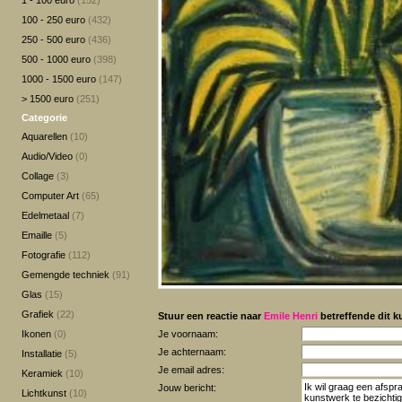
1 - 100 euro
(152)
100 - 250 euro
(432)
250 - 500 euro
(436)
500 - 1000 euro
(398)
1000 - 1500 euro
(147)
> 1500 euro
(251)
Categorie
Aquarellen
(10)
Audio/Video
(0)
Collage
(3)
Computer Art
(65)
Edelmetaal
(7)
Emaille
(5)
Fotografie
(112)
Gemengde techniek
(91)
Glas
(15)
Grafiek
(22)
Stuur een reactie naar
Emile Henri
betreffende dit k
Ikonen
(0)
Je voornaam:
Je achternaam:
Installatie
(5)
Je email adres:
Keramiek
(10)
Jouw bericht:
Lichtkunst
(10)