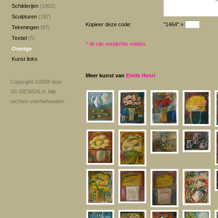
Schilderijen
(1902)
Sculpturen
(187)
Kopieer deze code:
"1464" »
Tekeningen
(87)
Textiel
(5)
*
dit zijn verplichte velden.
Overige
Kunst links
Meer kunst van
Emile Henri
Copyright ©2008 door
SC-DESIGN.nl
. Alle
rechten voorbehouden.