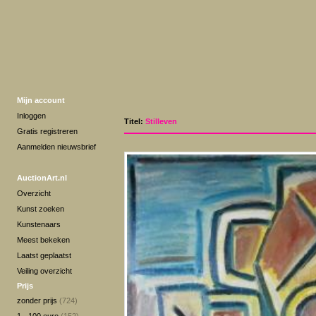
Mijn account
Inloggen
Titel:
Stilleven
Gratis registreren
Aanmelden nieuwsbrief
AuctionArt.nl
Overzicht
Kunst zoeken
Kunstenaars
Meest bekeken
Laatst geplaatst
Veiling overzicht
Prijs
zonder prijs
(724)