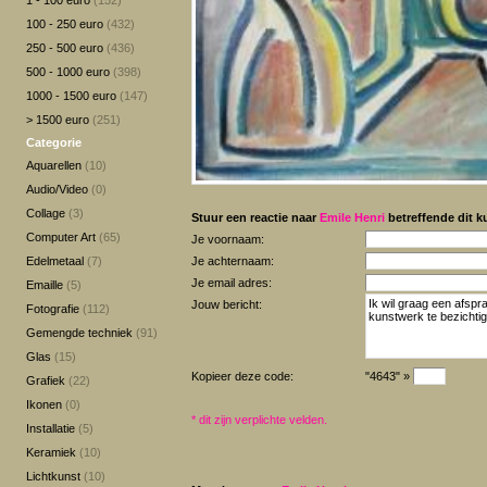
1 - 100 euro
(152)
100 - 250 euro
(432)
250 - 500 euro
(436)
500 - 1000 euro
(398)
1000 - 1500 euro
(147)
> 1500 euro
(251)
Categorie
Aquarellen
(10)
Audio/Video
(0)
Collage
(3)
Stuur een reactie naar
Emile Henri
betreffende dit k
Computer Art
(65)
Je voornaam:
Edelmetaal
(7)
Je achternaam:
Je email adres:
Emaille
(5)
Jouw bericht:
Fotografie
(112)
Gemengde techniek
(91)
Glas
(15)
Kopieer deze code:
"4643" »
Grafiek
(22)
Ikonen
(0)
*
dit zijn verplichte velden.
Installatie
(5)
Keramiek
(10)
Lichtkunst
(10)