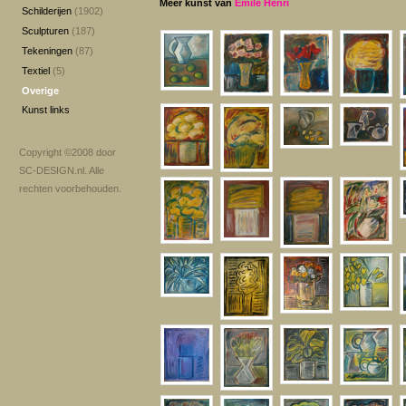
Meer kunst van
Emile Henri
Schilderijen
(1902)
Sculpturen
(187)
Tekeningen
(87)
Textiel
(5)
Overige
Kunst links
Copyright ©2008 door
SC-DESIGN.nl
. Alle
rechten voorbehouden.