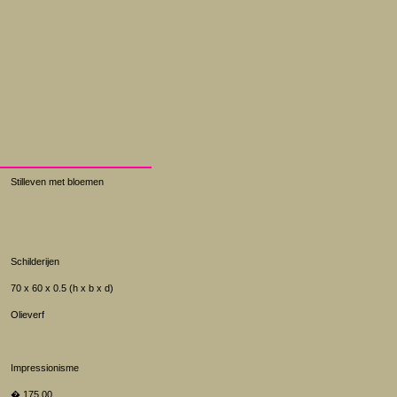
Stilleven met bloemen
Schilderijen
70 x 60 x 0.5 (h x b x d)
Olieverf
Impressionisme
� 175.00