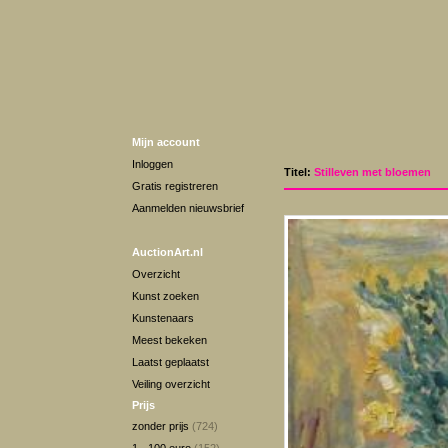
Mijn account
Inloggen
Titel:
Stilleven met bloemen
Gratis registreren
Aanmelden nieuwsbrief
AuctionArt.nl
Overzicht
Kunst zoeken
Kunstenaars
Meest bekeken
Laatst geplaatst
Veiling overzicht
Prijs
zonder prijs
(724)