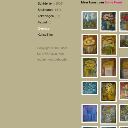
Meer kunst van
Emile Henri
Schilderijen
(1902)
Sculpturen
(187)
Tekeningen
(87)
Textiel
(5)
Overige
Kunst links
Copyright ©2008 door
SC-DESIGN.nl
. Alle
rechten voorbehouden.