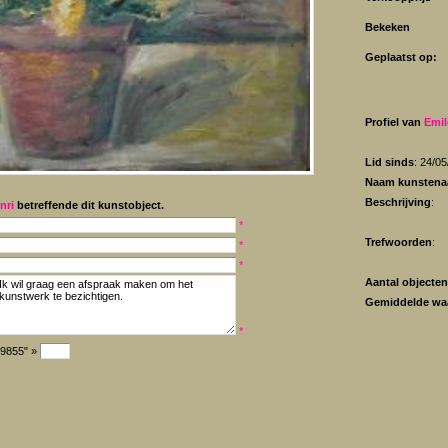
Bekeken
Geplaatst op:
Profiel van
Emil
Lid sinds
: 24/0
Naam kunstena
Beschrijving
:
nri
betreffende dit kunstobject.
*
Trefwoorden
:
*
*
Aantal objecten
Gemiddelde wa
*
"9855" »