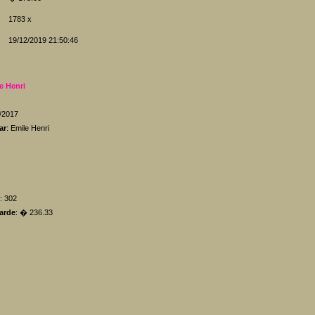
1783 x
19/12/2019 21:50:46
e Henri
5/2017
ar
: Emile Henri
: 302
arde
: � 236.33