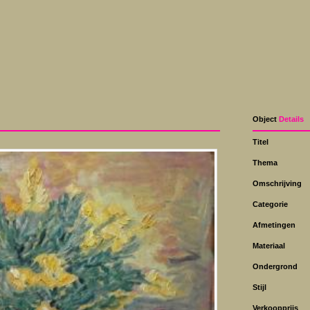
Object
Details
Titel
Thema
Omschrijving
Categorie
Afmetingen
Materiaal
Ondergrond
Stijl
Verkoopprijs