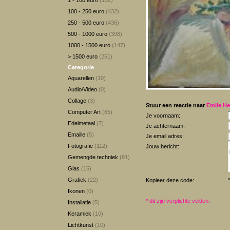
1 - 100 euro
(152)
100 - 250 euro
(432)
250 - 500 euro
(436)
500 - 1000 euro
(398)
1000 - 1500 euro
(147)
> 1500 euro
(251)
Categorie
Aquarellen
(10)
Audio/Video
(0)
Collage
(3)
Stuur een reactie naar
Emile He
Computer Art
(65)
Je voornaam:
Edelmetaal
(7)
Je achternaam:
Emaille
(5)
Je email adres:
Fotografie
(112)
Jouw bericht:
Gemengde techniek
(91)
Glas
(15)
Grafiek
(22)
Kopieer deze code:
Ikonen
(0)
*
dit zijn verplichte velden.
Installatie
(5)
Keramiek
(10)
Lichtkunst
(10)