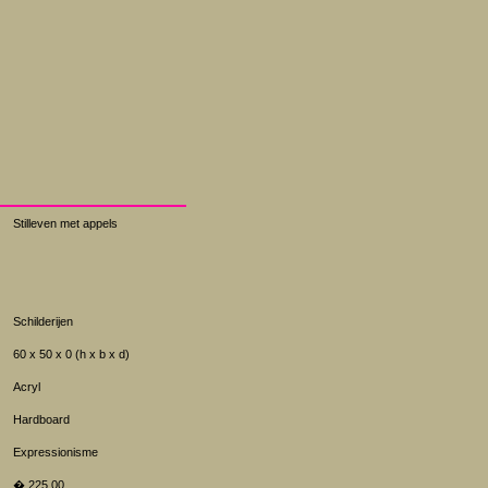
Stilleven met appels
Schilderijen
60 x 50 x 0 (h x b x d)
Acryl
Hardboard
Expressionisme
� 225.00