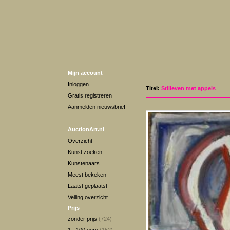
Mijn account
Inloggen
Titel:
Stilleven met appels
Gratis registreren
Aanmelden nieuwsbrief
AuctionArt.nl
Overzicht
Kunst zoeken
Kunstenaars
Meest bekeken
Laatst geplaatst
Veiling overzicht
Prijs
zonder prijs
(724)