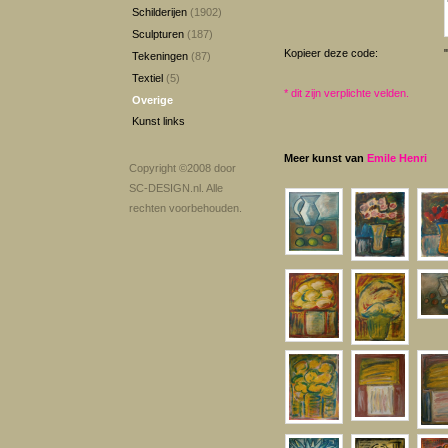
Schilderijen
(1902)
Sculpturen
(187)
Kopieer deze code:
Tekeningen
(87)
Textiel
(5)
*
dit zijn verplichte velden.
Overige
Kunst links
Meer kunst van
Emile Henri
Copyright ©2008 door
SC-DESIGN.nl
. Alle
rechten voorbehouden.