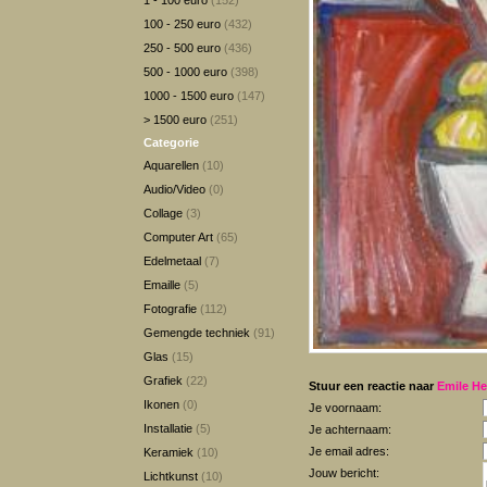
1 - 100 euro
(152)
100 - 250 euro
(432)
250 - 500 euro
(436)
500 - 1000 euro
(398)
1000 - 1500 euro
(147)
> 1500 euro
(251)
Categorie
Aquarellen
(10)
Audio/Video
(0)
Collage
(3)
Computer Art
(65)
Edelmetaal
(7)
Emaille
(5)
Fotografie
(112)
Gemengde techniek
(91)
Glas
(15)
Grafiek
(22)
Stuur een reactie naar
Emile He
Ikonen
(0)
Je voornaam:
Installatie
(5)
Je achternaam:
Je email adres:
Keramiek
(10)
Jouw bericht:
Lichtkunst
(10)