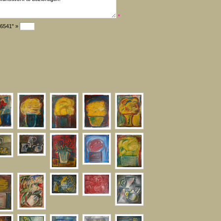
*
"6541" »