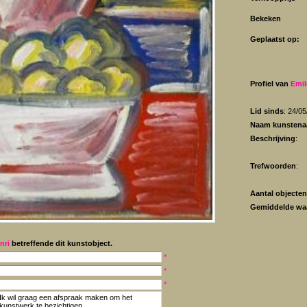
Bekeken
Geplaatst op:
Profiel van
Emil
Lid sinds
: 24/0
Naam kunstena
Beschrijving
:
Trefwoorden
:
Aantal objecten
Gemiddelde wa
nri
betreffende dit kunstobject.
*
*
*