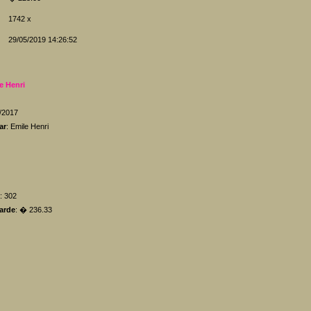
1742 x
29/05/2019 14:26:52
e Henri
5/2017
ar
: Emile Henri
: 302
arde
: � 236.33