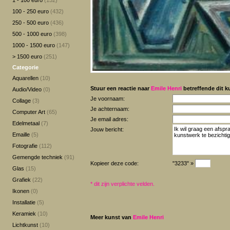
1 - 100 euro
(152)
100 - 250 euro
(432)
250 - 500 euro
(436)
500 - 1000 euro
(398)
1000 - 1500 euro
(147)
> 1500 euro
(251)
Categorie
Aquarellen
(10)
Stuur een reactie naar
Emile Henri
betreffende dit k
Audio/Video
(0)
Je voornaam:
Collage
(3)
Je achternaam:
Computer Art
(65)
Je email adres:
Edelmetaal
(7)
Jouw bericht:
Emaille
(5)
Fotografie
(112)
Gemengde techniek
(91)
Kopieer deze code:
"3233" »
Glas
(15)
Grafiek
(22)
*
dit zijn verplichte velden.
Ikonen
(0)
Installatie
(5)
Keramiek
(10)
Meer kunst van
Emile Henri
Lichtkunst
(10)