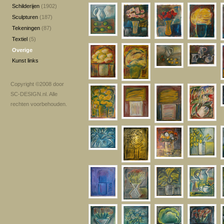
Schilderijen
(1902)
Sculpturen
(187)
Tekeningen
(87)
Textiel
(5)
Overige
Kunst links
Copyright ©2008 door
SC-DESIGN.nl
. Alle
rechten voorbehouden.