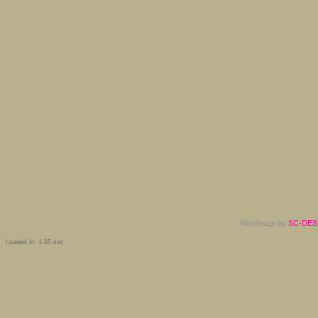
Webdesign by
SC-DESI
Loaded in: 1.65 sec