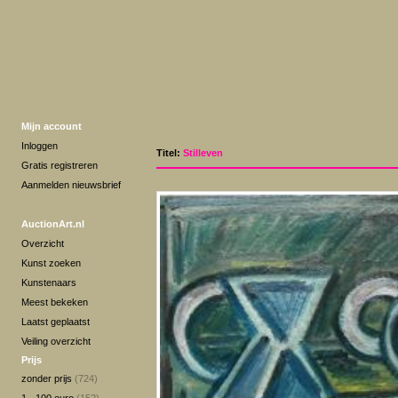
Mijn account
Inloggen
Titel:
Stilleven
Gratis registreren
Aanmelden nieuwsbrief
AuctionArt.nl
Overzicht
Kunst zoeken
Kunstenaars
Meest bekeken
Laatst geplaatst
Veiling overzicht
Prijs
zonder prijs
(724)