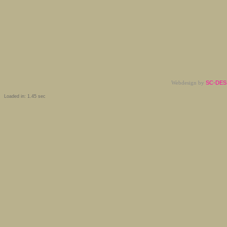
Webdesign by
SC-DESI
Loaded in: 1.45 sec