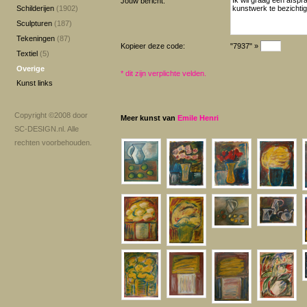
Jouw bericht:
Schilderijen
(1902)
Sculpturen
(187)
Tekeningen
(87)
Kopieer deze code:
"7937" »
Textiel
(5)
Overige
*
dit zijn verplichte velden.
Kunst links
Copyright ©2008 door
Meer kunst van
Emile Henri
SC-DESIGN.nl
. Alle
rechten voorbehouden.