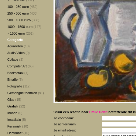
1 - 100 euro
(152)
100 - 250 euro
(432)
250 - 500 euro
(436)
500 - 1000 euro
(398)
1000 - 1500 euro
(147)
> 1500 euro
(251)
Categorie
Aquarellen
(10)
Audio/Video
(0)
Collage
(3)
Computer Art
(65)
Edelmetaal
(7)
Emaille
(5)
Fotografie
(112)
Gemengde techniek
(91)
Glas
(15)
Grafiek
(22)
Stuur een reactie naar
Emile Henri
betreffende dit k
Ikonen
(0)
Je voornaam:
Installatie
(5)
Je achternaam:
Keramiek
(10)
Je email adres:
Lichtkunst
(10)