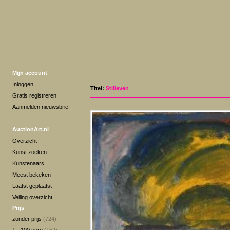
Mijn account
Inloggen
Titel:
Stilleven
Gratis registreren
Aanmelden nieuwsbrief
AuctionArt.nl
Overzicht
Kunst zoeken
Kunstenaars
Meest bekeken
Laatst geplaatst
Veiling overzicht
Prijs
zonder prijs
(724)