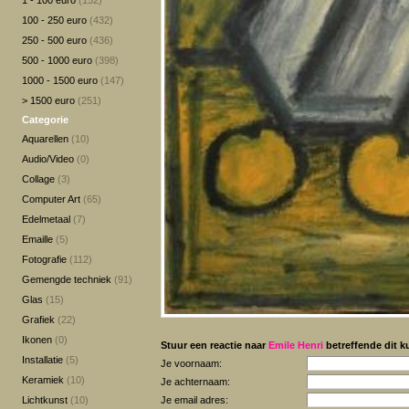
1 - 100 euro
(152)
100 - 250 euro
(432)
250 - 500 euro
(436)
500 - 1000 euro
(398)
1000 - 1500 euro
(147)
> 1500 euro
(251)
Categorie
Aquarellen
(10)
Audio/Video
(0)
Collage
(3)
Computer Art
(65)
Edelmetaal
(7)
Emaille
(5)
Fotografie
(112)
Gemengde techniek
(91)
Glas
(15)
Grafiek
(22)
Ikonen
(0)
Stuur een reactie naar
Emile Henri
betreffende dit k
Installatie
(5)
Je voornaam:
Keramiek
(10)
Je achternaam:
Lichtkunst
(10)
Je email adres: