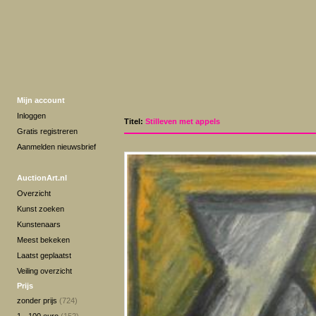
Mijn account
Inloggen
Titel:
Stilleven met appels
Gratis registreren
Aanmelden nieuwsbrief
AuctionArt.nl
Overzicht
Kunst zoeken
Kunstenaars
Meest bekeken
Laatst geplaatst
Veiling overzicht
Prijs
zonder prijs
(724)