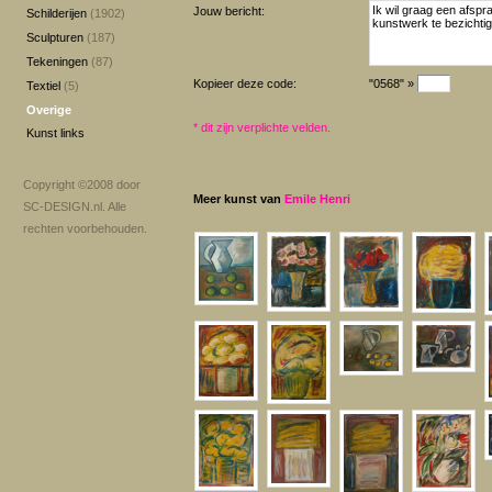
Jouw bericht:
Schilderijen
(1902)
Sculpturen
(187)
Tekeningen
(87)
Kopieer deze code:
"0568" »
Textiel
(5)
Overige
*
dit zijn verplichte velden.
Kunst links
Copyright ©2008 door
Meer kunst van
Emile Henri
SC-DESIGN.nl
. Alle
rechten voorbehouden.